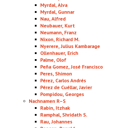
Myrdal, Alva
Myrdal, Gunnar
Nau, Alfred
Neubauer, Kurt
Neumann, Franz
Nixon, Richard M.
Nyerere, Julius Kambarage
Ollenhauer, Erich
Palme, Olof
Peña Gomez, José Francisco
Peres, Shimon
Pérez, Carlos Andrés
Pérez de Cuéllar, Javier
Pompidou, Georges
Nachnamen R–S
Rabin, Itzhak
Ramphal, Shridath S.
Rau, Johannes