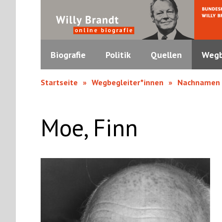
Biografie
Politik
Quellen
Wegb
Startseite
Wegbegleiter*innen
Nachnamen
Moe, Finn