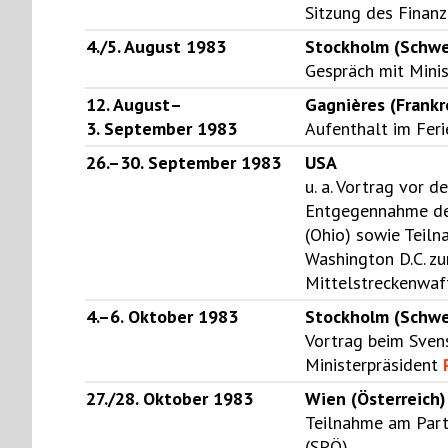
Sitzung des Finanz
4./5. August 1983
Stockholm (Schw
Gespräch mit Mini
12. August–
Gagnières (Frankr
3. September 1983
Aufenthalt im Fer
26.–30. September 1983
USA
u. a. Vortrag vor d
Entgegennahme de
(Ohio) sowie Teil
Washington D.C. z
Mittelstreckenwaf
4.–6. Oktober 1983
Stockholm (Schw
Vortrag beim Sven
Ministerpräsident
27./28. Oktober 1983
Wien (Österreich)
Teilnahme am Part
(SPÖ)