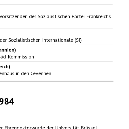
orsitzenden der Sozialistischen Partei Frankreichs
er Sozialistischen Internationale (SI)
annien)
-Süd-Kommission
eich)
ienhaus in den Cevennen
984
 Ehrendoktorwürde der Universität Brüssel