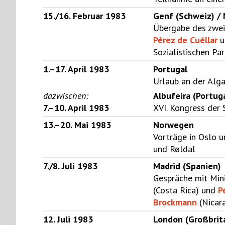
15./16. Februar 1983
Genf (Schweiz) / 
Übergabe des zwei
Pérez de Cuéllar
u
Sozialistischen P
1.–17. April 1983
Portugal
Urlaub an der Alg
dazwischen:
Albufeira (Portug
7.–10. April 1983
XVI. Kongress der S
13.–20. Mai 1983
Norwegen
Vorträge in Oslo 
und Røldal
7./8. Juli 1983
Madrid (Spanien)
Gespräche mit Min
(Costa Rica) und
P
Brockmann
(Nicar
12. Juli 1983
London (Großbrit