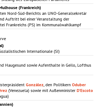
Mulhouse (Frankreich)
ten Nord-Süd-Berichts an UNO-Generalsekretär
nd Auftritt bei einer Veranstaltung der
artei Frankreichs (PS) im Kommunalwahlkampf
arve
al)
ozialistischen Internationale (SI)
und Haugesund sowie Aufenthalte in Geilo, Lofthus
isterpräsident
González
, den Politikern
Oduber
érez
(Venezuela) sowie mit Außenminister
D’Escoto
agua)
annien)