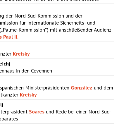
ng der Nord-Süd-Kommission und der
ission für Internationale Sicherheits- und
(„Palme-Kommission“) mit anschließender Audienz
 Paul II.
anzler
Kreisky
eich)
ienhaus in den Cevennen
spanischen Ministerpräsidenten
Gonz
á
lez
und dem
ltkanzler
Kreisky
l)
sterpräsident
Soares
und Rede bei einer Nord-Süd-
oparates