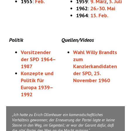
1955
:
Feb.
1959
:
9. März
,
5. Juli
1962
:
26.-30. Mai
1964
:
15. Feb.
Politik
Quellen/Videos
Vorsitzender
Wahl Willy Brandts
der SPD 1964–
zum
1987
Kanzlerkandidaten
Konzepte und
der SPD, 25.
Politik für
November 1960
Europa 1939–
1992
Ich hatte zu Erich Ollenhauer ein kameradschaftliches
Verhältnis gewonnen; der Erneuerung der Partei legte er keine
Steine in den Weg, im Gegenteil; er war der Garant dafür, daß
die ‚alte‘ Partei den Weg an die Macht mitging.