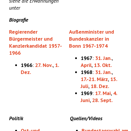
siehe die Erwähnungen
unter
Biografie
Regierender
Außenminister und
Bürgermeister und
Bundeskanzler in
Kanzlerkandidat 1957-
Bonn 1967-1974
1966
1967
:
31. Jan.
,
1966
:
27. Nov.
,
1.
April
,
13. Okt.
Dez.
1968
:
31. Jan.
,
17.-21. März
,
15.
Juli
,
18. Dez.
1969
:
17. Mai
,
4.
Juni
,
28. Sept.
Politik
Quellen/Videos
Ost-und
Bundestagswahl am