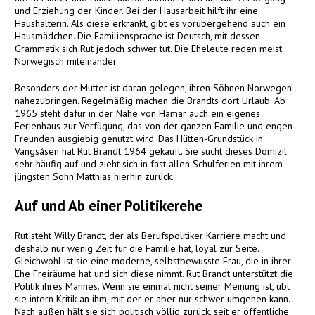
und Erziehung der Kinder. Bei der Hausarbeit hilft ihr eine
Haushälterin. Als diese erkrankt, gibt es vorübergehend auch ein
Hausmädchen. Die Familiensprache ist Deutsch, mit dessen
Grammatik sich Rut jedoch schwer tut. Die Eheleute reden meist
Norwegisch miteinander.
Besonders der Mutter ist daran gelegen, ihren Söhnen Norwegen
nahezubringen. Regelmäßig machen die Brandts dort Urlaub. Ab
1965 steht dafür in der Nähe von Hamar auch ein eigenes
Ferienhaus zur Verfügung, das von der ganzen Familie und engen
Freunden ausgiebig genutzt wird. Das Hütten-Grundstück in
Vangsåsen hat Rut Brandt 1964 gekauft. Sie sucht dieses Domizil
sehr häufig auf und zieht sich in fast allen Schulferien mit ihrem
jüngsten Sohn Matthias hierhin zurück.
Auf und Ab einer Politikerehe
Rut steht Willy Brandt, der als Berufspolitiker Karriere macht und
deshalb nur wenig Zeit für die Familie hat, loyal zur Seite.
Gleichwohl ist sie eine moderne, selbstbewusste Frau, die in ihrer
Ehe Freiräume hat und sich diese nimmt. Rut Brandt unterstützt die
Politik ihres Mannes. Wenn sie einmal nicht seiner Meinung ist, übt
sie intern Kritik an ihm, mit der er aber nur schwer umgehen kann.
Nach außen hält sie sich politisch völlig zurück, seit er öffentliche