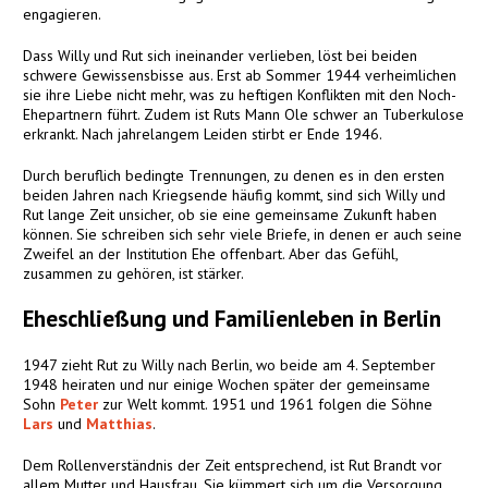
engagieren.
Dass Willy und Rut sich ineinander verlieben, löst bei beiden
schwere Gewissensbisse aus. Erst ab Sommer 1944 verheimlichen
sie ihre Liebe nicht mehr, was zu heftigen Konflikten mit den Noch-
Ehepartnern führt. Zudem ist Ruts Mann Ole schwer an Tuberkulose
erkrankt. Nach jahrelangem Leiden stirbt er Ende 1946.
Durch beruflich bedingte Trennungen, zu denen es in den ersten
beiden Jahren nach Kriegsende häufig kommt, sind sich Willy und
Rut lange Zeit unsicher, ob sie eine gemeinsame Zukunft haben
können. Sie schreiben sich sehr viele Briefe, in denen er auch seine
Zweifel an der Institution Ehe offenbart. Aber das Gefühl,
zusammen zu gehören, ist stärker.
Eheschließung und Familienleben in Berlin
1947 zieht Rut zu Willy nach Berlin, wo beide am 4. September
1948 heiraten und nur einige Wochen später der gemeinsame
Sohn
Peter
zur Welt kommt. 1951 und 1961 folgen die Söhne
Lars
und
Matthias
.
Dem Rollenverständnis der Zeit entsprechend, ist Rut Brandt vor
allem Mutter und Hausfrau. Sie kümmert sich um die Versorgung