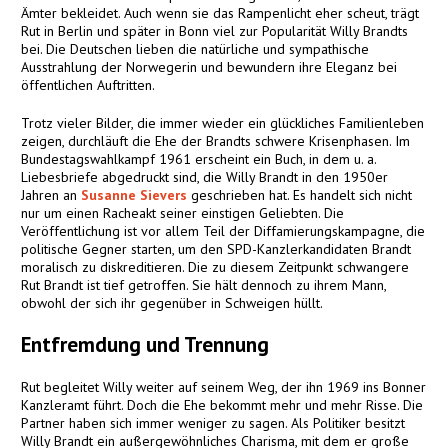
Ämter bekleidet. Auch wenn sie das Rampenlicht eher scheut, trägt
Rut in Berlin und später in Bonn viel zur Popularität Willy Brandts
bei. Die Deutschen lieben die natürliche und sympathische
Ausstrahlung der Norwegerin und bewundern ihre Eleganz bei
öffentlichen Auftritten.
Trotz vieler Bilder, die immer wieder ein glückliches Familienleben
zeigen, durchläuft die Ehe der Brandts schwere Krisenphasen. Im
Bundestagswahlkampf 1961 erscheint ein Buch, in dem u. a.
Liebesbriefe abgedruckt sind, die Willy Brandt in den 1950er
Jahren an
Susanne Sievers
geschrieben hat. Es handelt sich nicht
nur um einen Racheakt seiner einstigen Geliebten. Die
Veröffentlichung ist vor allem Teil der Diffamierungskampagne, die
politische Gegner starten, um den SPD-Kanzlerkandidaten Brandt
moralisch zu diskreditieren. Die zu diesem Zeitpunkt schwangere
Rut Brandt ist tief getroffen. Sie hält dennoch zu ihrem Mann,
obwohl der sich ihr gegenüber in Schweigen hüllt.
Entfremdung und Trennung
Rut begleitet Willy weiter auf seinem Weg, der ihn 1969 ins Bonner
Kanzleramt führt. Doch die Ehe bekommt mehr und mehr Risse. Die
Partner haben sich immer weniger zu sagen. Als Politiker besitzt
Willy Brandt ein außergewöhnliches Charisma, mit dem er große