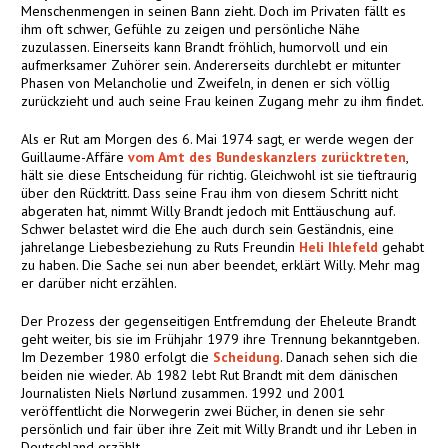
Menschenmengen in seinen Bann zieht. Doch im Privaten fällt es
ihm oft schwer, Gefühle zu zeigen und persönliche Nähe
zuzulassen. Einerseits kann Brandt fröhlich, humorvoll und ein
aufmerksamer Zuhörer sein. Andererseits durchlebt er mitunter
Phasen von Melancholie und Zweifeln, in denen er sich völlig
zurückzieht und auch seine Frau keinen Zugang mehr zu ihm findet.
Als er Rut am Morgen des 6. Mai 1974 sagt, er werde wegen der
Guillaume-Affäre
vom Amt des Bundeskanzlers zurücktreten
,
hält sie diese Entscheidung für richtig. Gleichwohl ist sie tieftraurig
über den Rücktritt. Dass seine Frau ihm von diesem Schritt nicht
abgeraten hat, nimmt Willy Brandt jedoch mit Enttäuschung auf.
Schwer belastet wird die Ehe auch durch sein Geständnis, eine
jahrelange Liebesbeziehung zu Ruts Freundin
Heli Ihlefeld
gehabt
zu haben. Die Sache sei nun aber beendet, erklärt Willy. Mehr mag
er darüber nicht erzählen.
Der Prozess der gegenseitigen Entfremdung der Eheleute Brandt
geht weiter, bis sie im Frühjahr 1979 ihre Trennung bekanntgeben.
Im Dezember 1980 erfolgt die
Scheidung
. Danach sehen sich die
beiden nie wieder. Ab 1982 lebt Rut Brandt mit dem dänischen
Journalisten Niels Nørlund zusammen. 1992 und 2001
veröffentlicht die Norwegerin zwei Bücher, in denen sie sehr
persönlich und fair über ihre Zeit mit Willy Brandt und ihr Leben in
Deutschland erzählt.