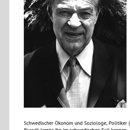
Schwedischer Ökonom und Soziologe, Politiker 
Brandt lernte ihn im schwedischen Exil kennen.