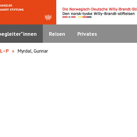
egleiter*innen
Reisen
Privates
 L–P
Myrdal, Gunnar