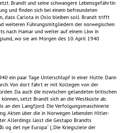
tzt. Brandt und seine schwangere Lebensgefährtin
ung und finden sich bei einem befreundeten
 dass Carlota in Oslo bleiben soll. Brandt trifft
nd weiteren Führungsmitgliedern der norwegischen
ärts nach Hamar und weiter auf einem Lkw in
gsund, wo sie am Morgen des 10. April 1940
940 ein paar Tage Unterschlupf in einer Hütte. Dann
rch. Von dort fährt er mit Kollegen von der
rden. Da auch die inzwischen gelandeten britischen
können, setzt Brandt sich an die Westküste ab.
bis an den Langfjord. Die Verfolgungsmaschinerie
ng. Akten über die in Norwegen lebenden Hitler-
er. Allerdings lässt die Gestapo Brandts
l og det nye Europa“ („Die Kriegsziele der