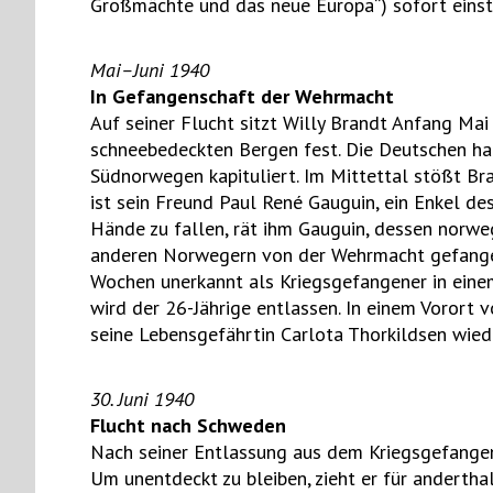
Großmächte und das neue Europa“) sofort eins
Mai–Juni 1940
In Gefangenschaft der Wehrmacht
Auf seiner Flucht sitzt Willy Brandt Anfang M
schneebedeckten Bergen fest. Die Deutschen hab
Südnorwegen kapituliert. Im Mittettal stößt Bra
ist sein Freund Paul René Gauguin, ein Enkel de
Hände zu fallen, rät ihm Gauguin, dessen norwe
anderen Norwegern von der Wehrmacht gefangen
Wochen unerkannt als Kriegsgefangener in eine
wird der 26-Jährige entlassen. In einem Vorort 
seine Lebensgefährtin Carlota Thorkildsen wied
30. Juni 1940
Flucht nach Schweden
Nach seiner Entlassung aus dem Kriegsgefangenen
Um unentdeckt zu bleiben, zieht er für anderth