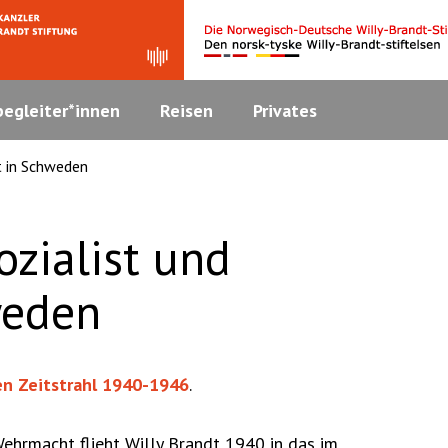
egleiter*innen
Reisen
Privates
t in Schweden
zialist und
weden
en Zeitstrahl 1940-1946
.
hrmacht flieht Willy Brandt 1940 in das im