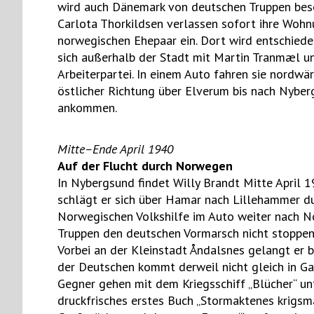
wird auch Dänemark von deutschen Truppen bese
Carlota Thorkildsen verlassen sofort ihre Wohn
norwegischen Ehepaar ein. Dort wird entschieden,
sich außerhalb der Stadt mit Martin Tranmæl u
Arbeiterpartei. In einem Auto fahren sie nordw
östlicher Richtung über Elverum bis nach Nyber
ankommen.
Mitte–Ende April 1940
Auf der Flucht durch Norwegen
In Nybergsund findet Willy Brandt Mitte April 1
schlägt er sich über Hamar nach Lillehammer du
Norwegischen Volkshilfe im Auto weiter nach No
Truppen den deutschen Vormarsch nicht stoppen 
Vorbei an der Kleinstadt Åndalsnes gelangt er 
der Deutschen kommt derweil nicht gleich in Ga
Gegner gehen mit dem Kriegsschiff „Blücher“ unt
druckfrisches erstes Buch „Stormaktenes krigsmå