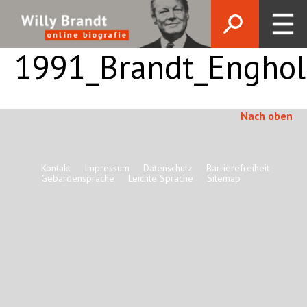
1991_Brandt_Engho
Nach oben
Kontakt
Impressum
Datenschutz
Barrierefreiheit
Gebärdensprache
Leichte Sprache
Sitemap