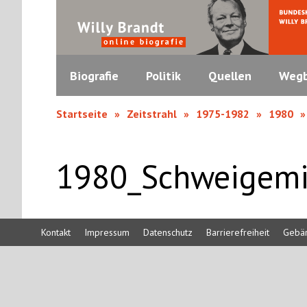
Biografie
Politik
Quellen
Wegb
Startseite
Zeitstrahl
1975-1982
1980
1980_Schweigem
Kontakt
Impressum
Datenschutz
Barrierefreiheit
Gebä