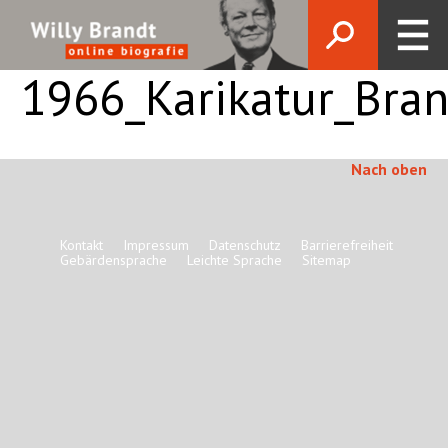
1966_Karikatur_Bran
Nach oben
Kontakt
Impressum
Datenschutz
Barrierefreiheit
Gebärdensprache
Leichte Sprache
Sitemap