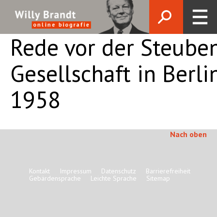
Rede vor der Steube
Gesellschaft in Berlin
1958
Nach oben
Kontakt
Impressum
Datenschutz
Barrierefreiheit
Gebärdensprache
Leichte Sprache
Sitemap