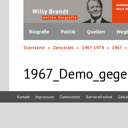
Biografie
Politik
Quellen
Wegb
Startseite
Zeitstrahl
1967-1974
1967
1967_Demo_gege
Kontakt
Impressum
Datenschutz
Barrierefreiheit
Gebä