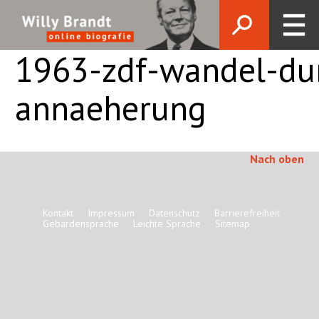
1963-zdf-wandel-du
annaeherung
Nach oben
Kontakt
Impressum
Datenschutz
Barrierefreiheit
Gebärdensprache
Leichte Sprache
Sitemap