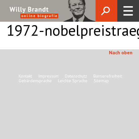
1972-nobelpreistrae
Nach oben
Kontakt
Impressum
Datenschutz
Barrierefreiheit
Gebärdensprache
Leichte Sprache
Sitemap