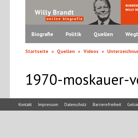
Biografie
Politik
Quellen
Wegb
Startseite
Quellen
Videos
Unterzeichnu
1970-moskauer-v
Kontakt
Impressum
Datenschutz
Barrierefreiheit
Gebä