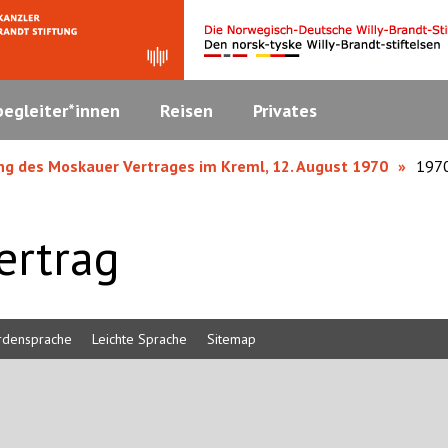
egleiter*innen
Reisen
Privates
ng des Moskauer Vertrages im Kreml, 12. August 1970
1970
ertrag
rdensprache
Leichte Sprache
Sitemap