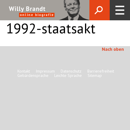
1992-staatsakt
Nach oben
Kontakt
Impressum
Datenschutz
Barrierefreiheit
Gebärdensprache
Leichte Sprache
Sitemap