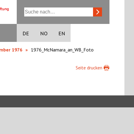
DE
NO
EN
ember 1976
1976_McNamara_an_WB_Foto
Seite drucken