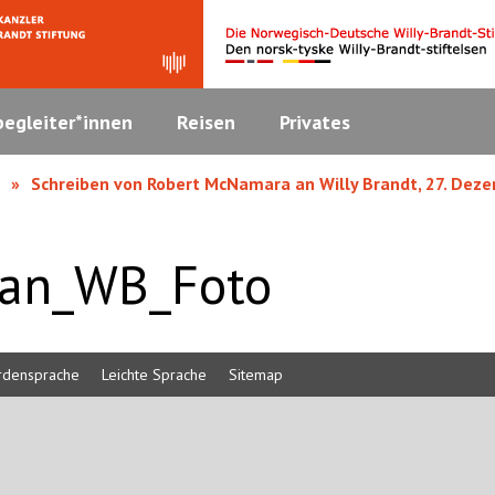
egleiter*innen
Reisen
Privates
Schreiben von Robert McNamara an Willy Brandt, 27. Dez
an_WB_Foto
rdensprache
Leichte Sprache
Sitemap