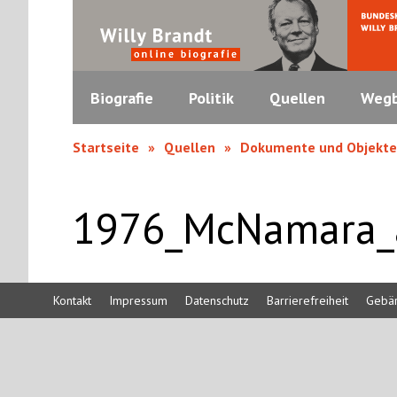
Biografie
Politik
Quellen
Wegb
Startseite
Quellen
Dokumente und Objekte
1976_McNamara_
Kontakt
Impressum
Datenschutz
Barrierefreiheit
Gebä