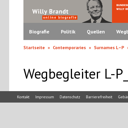
Biografie
Politik
Quellen
Wegb
Startseite
Contemporaries
Surnames L–P
Wegbegleiter L-P
Kontakt
Impressum
Datenschutz
Barrierefreiheit
Gebä