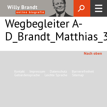
Wegbegleiter A-
D_Brandt_Matthias_
Nach oben
Kontakt
Impressum
Datenschutz
Barrierefreiheit
Gebärdensprache
Leichte Sprache
Sitemap